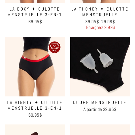
LA BOXY ✦ CULOTTE
LA THONGY ✦ CULOTTE
MENSTRUELLE 3-EN-1
MENSTRUELLE
Prix
Prix
69.95$
39.95$
29.96$
régulier
réduit
Épargnez 9.99$
LA HIGHTY ✦ CULOTTE
COUPE MENSTRUELLE
MENSTRUELLE 3-EN-1
À partir de 29.95$
69.95$