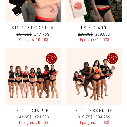
KIT POST-PARTUM
LE KIT ADO
Prix
Prix
Prix
Prix
157.75$
147.75$
219.80$
209.80$
régulier
réduit
régulier
réduit
Épargnez 10.00$
Épargnez 10.00$
LE KIT COMPLET
LE KIT ESSENTIEL
Prix
Prix
Prix
Prix
444.65$
424.65$
319.75$
304.75$
régulier
réduit
régulier
réduit
Épargnez 20.00$
Épargnez 15.00$