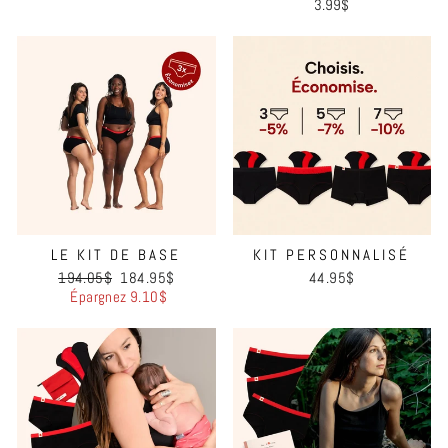
3.99$
LE KIT DE BASE
KIT PERSONNALISÉ
Prix
Prix
194.05$
184.95$
44.95$
régulier
réduit
Épargnez 9.10$